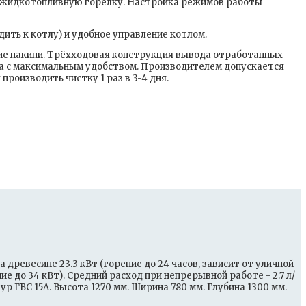
а жидкотопливную горелку. Настройка режимов работы
ть к котлу) и удобное управление котлом.
вие накипи. Трёхходовая конструкция вывода отработанных
ва с максимальным удобством. Производителем допускается
роизводить чистку 1 раз в 3-4 дня.
древесине 23.3 кВт (горение до 24 часов, зависит от уличной
 до 34 кВт). Средний расход при непрерывной работе - 2.7 л/
р ГВС 15А. Высота 1270 мм. Ширина 780 мм. Глубина 1300 мм.