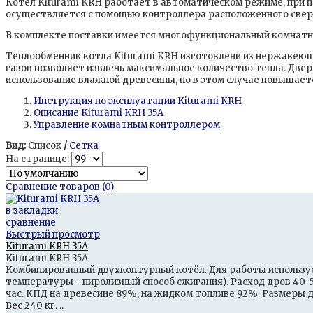
Котёл Kiturami KRH работает в автоматическом режиме, при 
осуществляется с помощью контроллера расположенного свер
В комплекте поставки имеется многофункциональный комнатны
Теплообменник котла Kiturami KRH изготовлени из нержавеющ
газов позволяет извлечь максимальное количество тепла. Дв
использование влажной древесины, но в этом случае повышаетс
Инструкция по эксплуатации Kiturami KRH
Описание Kiturami KRH 35A
Управление комнатным контроллером
Вид:
Список
/
Сетка
На странице:
Сравнение товаров (0)
в закладки
сравнение
Быстрый просмотр
Kiturami KRH 35A
Kiturami KRH 35A
Комбинированный двухконтурный котёл. Для работы используетс
температуры - пиролизный способ сжигания). Расход дров 40-50
час. КПД на древесине 89%, на жидком топливе 92%. Размеры дл
Вес 240 кг. ..