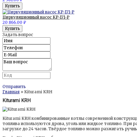
Циркуляционный насос KP-171-P
20 866.00 ₽
Задать вопрос
Отправить
Главная
» Kiturami KRH
Kiturami KRH
Kiturami KRH комбинированные котлы современной конструкции
топлива используются дрова, уголь или жидкое топливо. При 
загрузке до 24 часов. Твёрдое топливо можно разжигать ручн