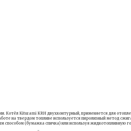
. Котёл Kiturami KRH двухконтурный, применяется для отоплен
работе на твердом топливе используется пиролизный метод сжиг
ым способом (бумажка спичка) или используя жидкотопливную го