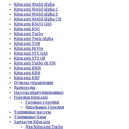
Kiturami World Alpha
Kiturami World Alpha C
Kiturami World Alpha S
Kiturami World Alpha CH
Kiturami KSOG GAS
Kiturami KSО
Kiturami Turbo
Kiturami Twin Alpha
Kiturami TGB
Kiturami Hi Fin
Kiturami STS GAS
Kiturami STS Oil
Kiturami Turbo Hi FiN
Kiturami KRM
Kiturami KRH
Kiturami KRP
Пульты управления
Дымоходы
Насосы циркуляционные
Горелки Kiturami
Газовые горелки
Дизельные горелки
Топливные насосы
Топливные баки
Запчасти Kiturami
Для Kiturami Turbo