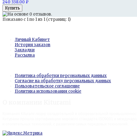
240 338.00 ₽
Показано с 1 по 1 из 1 (страниц: 1)
Личный Кабинет
Личный Кабинет
История заказов
Закладки
Рассылка
Информация
Политика обработки персональных данных
Согласие на обработку персональных данных
Пользовательское соглашение
Политика использования cookie
О компании Kiturami
Компания Kiturami лидер охладительной и обогревательной промышленнос
Китурами прошла сертификацию мирового стандарта ISO9001 и международ
и отопительных технологий, с развитием самых передовых технологий.