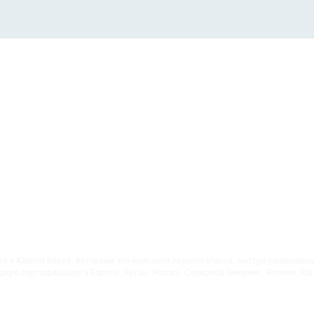
ти в Южной Корее. Китурами это компания первого класса, быстро развиваю
ную сертификацию в Европе, Китае, России, Северной Америке, Японии. Kit