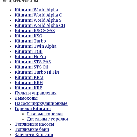
Выбрать товары
Kiturami World Alpha
Kiturami World Alpha C
Kiturami World Alpha S
Kiturami World Alpha CH
Kiturami KSOG GAS
Kiturami KSО
Kiturami Turbo
Kiturami Twin Alpha
Kiturami TGB
Kiturami Hi Fin
Kiturami STS GAS
Kiturami STS Oil
Kiturami Turbo Hi FiN
Kiturami KRM
Kiturami KRH
Kiturami KRP
Пульты управления
Дымоходы
Насосы циркуляционные
Горелки Kiturami
Газовые горелки
Дизельные горелки
Топливные насосы
Топливные баки
Запчасти Kiturami