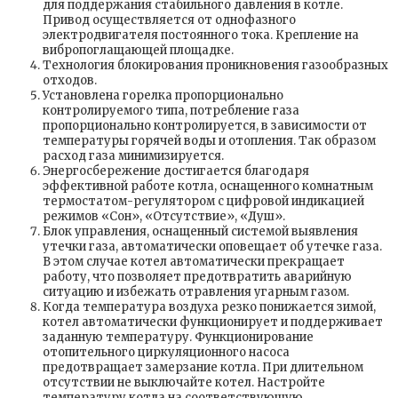
для поддержания стабильного давления в котле.
Привод осуществляется от однофазного
электродвигателя постоянного тока. Крепление на
вибропоглащающей площадке.
Технология блокирования проникновения газообразных
отходов.
Установлена горелка пропорционально
контролируемого типа, потребление газа
пропорционально контролируется, в зависимости от
температуры горячей воды и отопления. Так образом
расход газа минимизируется.
Энергосбережение достигается благодаря
эффективной работе котла, оснащенного комнатным
термостатом-регулятором с цифровой индикацией
режимов «Сон», «Отсутствие», «Душ».
Блок управления, оснащенный системой выявления
утечки газа, автоматически оповещает об утечке газа.
В этом случае котел автоматически прекращает
работу, что позволяет предотвратить аварийную
ситуацию и избежать отравления угарным газом.
Когда температура воздуха резко понижается зимой,
котел автоматически функционирует и поддерживает
заданную температуру. Функционирование
отопительного циркуляционного насоса
предотвращает замерзание котла. При длительном
отсутствии не выключайте котел. Настройте
температуру котла на соответствующую