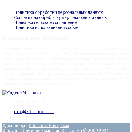
Информация
Политика обработки персональных данных
Согласие на обработку персональных данных
Пользовательское соглашение
Политика использования cookie
О компании Kiturami
Компания Kiturami лидер охладительной и обогревательной
промышленности в Южной Корее. Китурами это компания первого класса,
быстро развивающаяся и занимающая ведущее место среди лучших
компаний мира. Компания Китурами прошла сертификацию мирового
стандарта ISO9001 и международную сертификацию в Европе, Китае,
России, Северной Америке, Японии. Kiturami имеет многообещающее
будущее, в качестве компании охладительных и отопительных технологий,
с развитием самых передовых технологий.
+7 (915) 109-21-21
с 9 до 19
info@kiturami-ru.ru
Москва
Сделано для
Kiturami : Китурами
Kiturami : Интернет магазин Китурами © 2009-2026