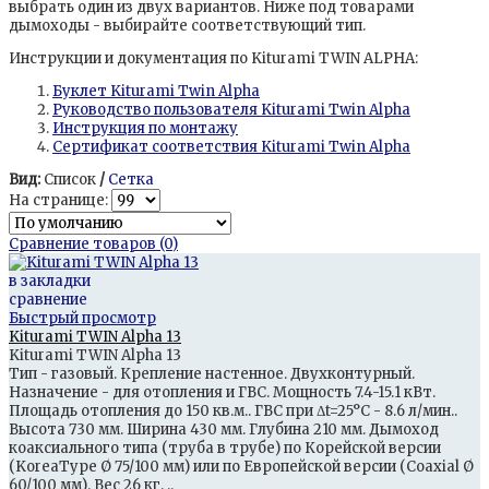
выбрать один из двух вариантов. Ниже под товарами
дымоходы - выбирайте соответствующий тип.
Инструкции и документация по Kiturami TWIN ALPHA:
Буклет Kiturami Twin Alpha
Руководство пользователя Kiturami Twin Alpha
Инструкция по монтажу
Сертификат соответствия Kiturami Twin Alpha
Вид:
Список
/
Сетка
На странице:
Сравнение товаров (0)
в закладки
сравнение
Быстрый просмотр
Kiturami TWIN Alpha 13
Kiturami TWIN Alpha 13
Тип - газовый. Крепление настенное. Двухконтурный.
Назначение - для отопления и ГВС. Мощность 7.4-15.1 кВт.
Площадь отопления до 150 кв.м.. ГВС при Δt=25°С - 8.6 л/мин..
Высота 730 мм. Ширина 430 мм. Глубина 210 мм. Дымоход
коаксиального типа (труба в трубе) по Корейской версии
(KoreaType Ø 75/100 мм) или по Европейской версии (Coaxial Ø
60/100 мм). Вес 26 кг. ..