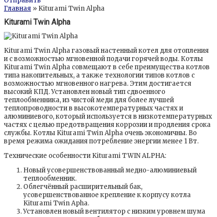
Отправить
Главная
» Kiturami Twin Alpha
Kiturami Twin Alpha
Kiturami Twin Alpha газовый настенный котел для отопления
и c возможностью мгновенной подачи горячей воды. Котлы
Kiturami Twin Alpha совмещают в себе преимущества котлов
типа накопительных, а также технологии типов котлов с
возможностью мгновенного нагрева. Этим достигается
высокий КПД. Установлен новый тип сдвоенного
теплообменника, из чистой меди для более лучшей
теплопроводности в высокотемпературных частях и
алюминиевого, который используется в низкотемпературных
частях с целью предотвращения коррозии и продления срока
службы. Котлы Kiturami Twin Alpha очень экономичны. Во
время режима ожидания потребление энергии менее 1 Вт.
Технические особенности Kiturami TWIN ALPHA:
Новый усовершенствованный медно-алюминиевый
теплообменник.
Облегчённый расширительный бак,
усовершенствованное крепление к корпусу котла
Kiturami Twin Apha.
Установлен новый вентилятор с низким уровнем шума