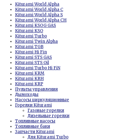
Kiturami World Alpha
Kiturami World Alpha C
Kiturami World Alpha S
Kiturami World Alpha CH
Kiturami KSOG GAS
Kiturami KSО
Kiturami Turbo
Kiturami Twin Alpha
Kiturami TGB
Kiturami Hi Fin
Kiturami STS GAS
Kiturami STS Oil
Kiturami Turbo Hi FiN
Kiturami KRM
Kiturami KRH
Kiturami KRP
Пульты управления
Дымоходы
Насосы циркуляционные
Горелки Kiturami
Газовые горелки
Дизельные горелки
Топливные насосы
Топливные баки
Запчасти Kiturami
Для Kiturami Turbo