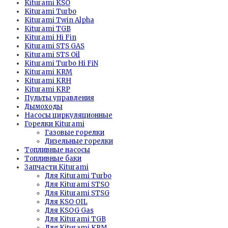
Kiturami KSО
Kiturami Turbo
Kiturami Twin Alpha
Kiturami TGB
Kiturami Hi Fin
Kiturami STS GAS
Kiturami STS Oil
Kiturami Turbo Hi FiN
Kiturami KRM
Kiturami KRH
Kiturami KRP
Пульты управления
Дымоходы
Насосы циркуляционные
Горелки Kiturami
Газовые горелки
Дизельные горелки
Топливные насосы
Топливные баки
Запчасти Kiturami
Для Kiturami Turbo
Для Kiturami STSO
Для Kiturami STSG
Для KSO OIL
Для KSOG Gas
Для Kiturami TGB
Для Kiturami KRM