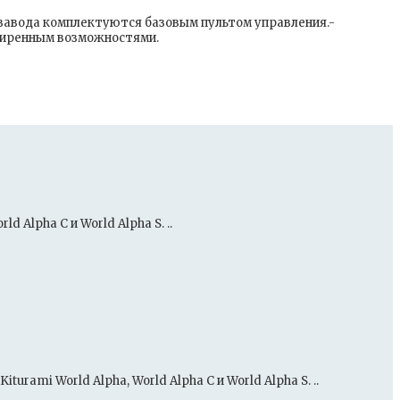
завода комплектуются базовым пультом управления.-
сширенным возможностями.
Alpha C и World Alpha S. ..
ami World Alpha, World Alpha C и World Alpha S. ..