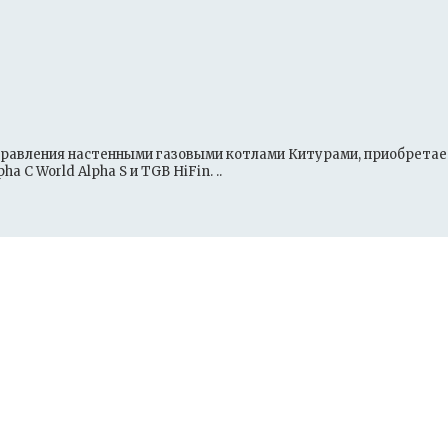
правления настенными газовыми котлами Китурами, приобретае
a C World Alpha S и TGB HiFin. ..